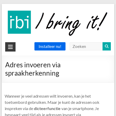
Ga
naar
de
inhoud
IBI
Installeer nu!
app
Adres invoeren via
the
spraakherkenning
delivery
app
Wanneer je veel adressen wilt invoeren, kan je het
toetsenbord gebruiken. Maar je kunt de adressen ook
inspreken via de
dicteerfunctie
van je smartphone. Je
bespaart veel tijd als je adressen invoert via