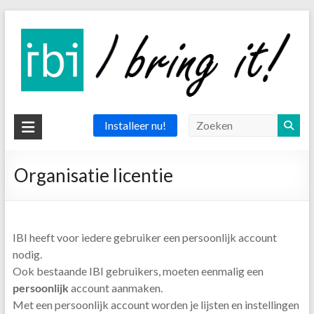
Ga
naar
de
inhoud
IBI
Installeer nu!
app
Organisatie licentie
the
delivery
app
IBI heeft voor iedere gebruiker een persoonlijk account
nodig.
Ook bestaande IBI gebruikers, moeten eenmalig een
persoonlijk
account aanmaken.
Met een persoonlijk account worden je lijsten en instellingen