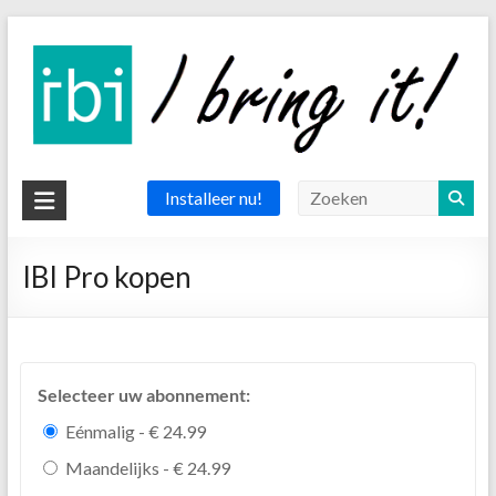
Ga
naar
de
inhoud
IBI
Installeer nu!
app
IBI Pro kopen
the
delivery
app
Selecteer uw abonnement:
Eénmalig - € 24.99
Maandelijks - € 24.99