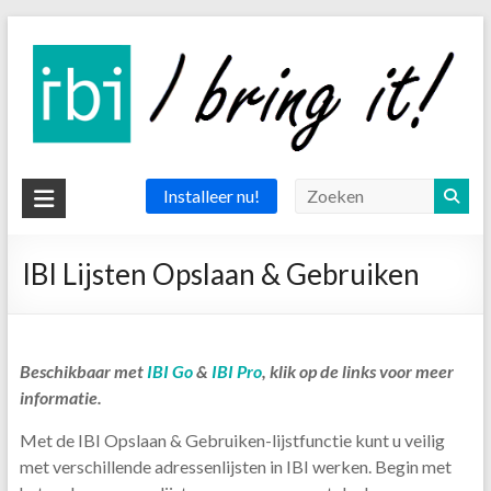
Ga
naar
de
inhoud
IBI
Installeer nu!
app
IBI Lijsten Opslaan & Gebruiken
the
delivery
app
Beschikbaar met
IBI Go
&
IBI Pro
, klik op de links voor meer
informatie.
Met de IBI Opslaan & Gebruiken-lijstfunctie kunt u veilig
met verschillende adressenlijsten in IBI werken. Begin met